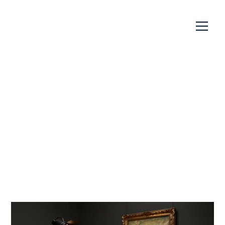
Viroplastic au PCD Paris
2026 !
Emballages pour le monde de la beauté et
des soins personnels : rendez-vous à Paris
les 5 et 6 février