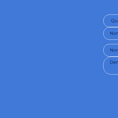
Conditio
enverra gr
(TRAITE
N.196/03
Je co
Je so