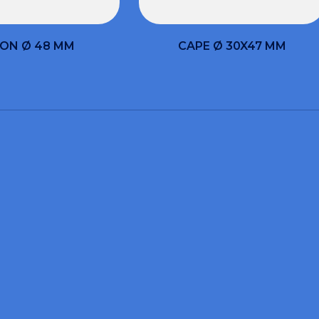
ON Ø 48 MM
CAPE Ø 30X47 MM
 SOUHAITEZ OBTENIR DES INFORMATIONS ET DES DE
sez le formulaire et n
aiderons.