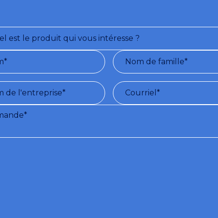
ns et modalités d'utilisation du service :
Lors de l'inscription à ce site, 
atuitement une série d'informations (par e-mail) sur le sujet indiqué par l'utili
MENT DES DONNÉES PERSONNELLES CONFORMÉMENT AU DÉCRET LÉGIS
 ET AU GDPR 679/2016 - voir
Politique de confidentialité
)
nsens au traitement de mes données personnelles.
uhaite recevoir le bulletin d'information.