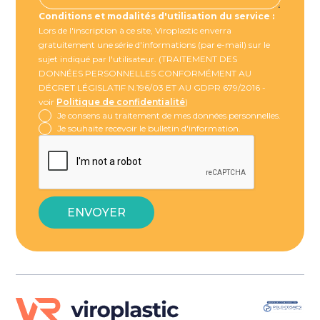
Conditions et modalités d'utilisation du service :
Lors de l'inscription à ce site, Viroplastic enverra
gratuitement une série d'informations (par e-mail) sur le
sujet indiqué par l'utilisateur. (TRAITEMENT DES
DONNÉES PERSONNELLES CONFORMÉMENT AU
DÉCRET LÉGISLATIF N.196/03 ET AU GDPR 679/2016 -
voir
Politique de confidentialité
)
Je consens au traitement de mes données personnelles.
Je souhaite recevoir le bulletin d'information.